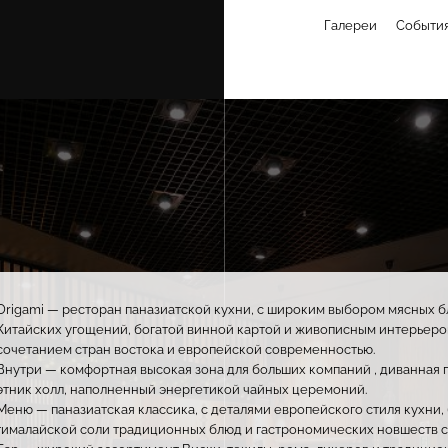
Галереи
Событи
Origami — ресторан паназиатской кухни, с широким выбором мясных б
Китайских угощений, богатой винной картой и живописным интерьер
сочетанием стран востока и европейской современностью.
Внутри — комфортная высокая зона для больших компаний , диванная г
этник холл, наполненный энергетикой чайных церемоний.
Меню — паназиатская классика, с деталями европейского стиля кухни,
гималайской соли традиционных блюд и гастрономических новшеств ст