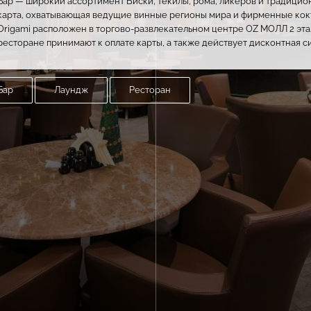
Бар — широкий ассортимент Виски, текилы, рома, ликеров и традицио
карта, охватывающая ведущие винные регионы мира и фирменные кокт
Origami расположен в торгово-развлекательном центре OZ МОЛЛ 2 этаж,
ресторане принимают к оплате карты, а также действует дисконтная с
Бар
Лаундж
Ресторан