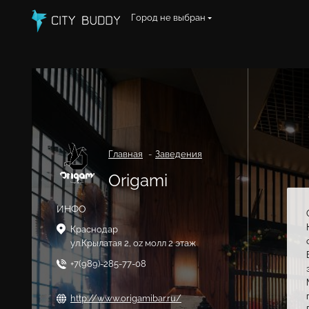
Город не выбран
Главная
Заведения
Origami
ИНФО
Краснодар
ул.Крылатая 2, oz молл 2 этаж
+7(989)-285-77-08
http://www.origamibar.ru/