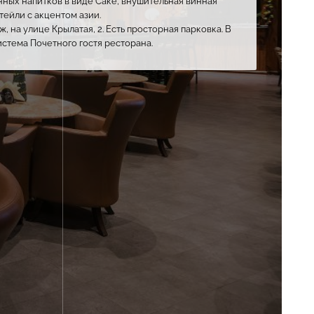
нных напитков в виде Саке, внушительная винная
ейли с акцентом азии.
 на улице Крылатая, 2. Есть просторная парковка. В
истема Почетного гостя ресторана.